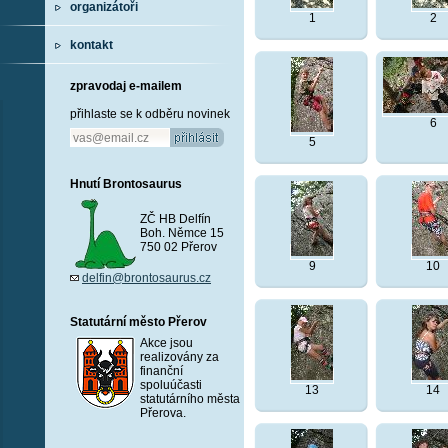
organizátoři
1
2
kontakt
zpravodaj e-mailem
přihlaste se k odběru novinek
6
5
Hnutí Brontosaurus
ZČ HB Delfín
Boh. Němce 15
750 02 Přerov
9
10
delfin@brontosaurus.cz
Statutární město Přerov
Akce jsou
realizovány za
finanční
spoluúčasti
13
14
statutárního města
Přerova.