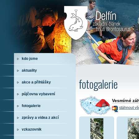
kdo jsme
aktuality
fotogalerie
akce a přihlášky
půjčovna vybavení
Vesmírné záh
fotogalerie
stáhnout vš
zprávy a videa z akcí
vzkazovnik