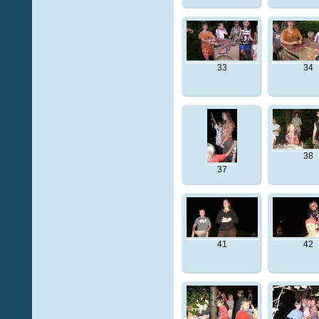
33
34
38
37
41
42