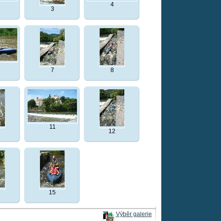
4
3
7
8
11
12
15
Výběr galerie