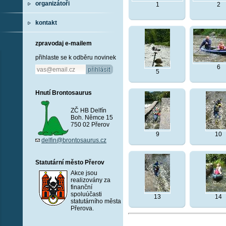
organizátoři
1
2
kontakt
zpravodaj e-mailem
přihlaste se k odběru novinek
6
5
Hnutí Brontosaurus
ZČ HB Delfín
Boh. Němce 15
750 02 Přerov
9
10
delfin@brontosaurus.cz
Statutární město Přerov
Akce jsou
realizovány za
finanční
spoluúčasti
13
14
statutárního města
Přerova.