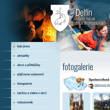
kdo jsme
aktuality
fotogalerie
akce a přihlášky
půjčovna vybavení
Speleovíked 
fotogalerie
stáhnout vš
zprávy a videa z akcí
vzkazovnik