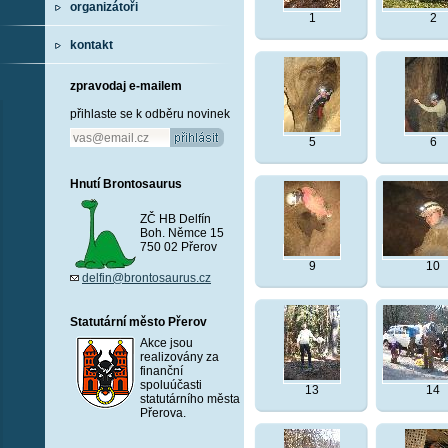
organizátoři
1
2
kontakt
zpravodaj e-mailem
přihlaste se k odběru novinek
5
6
Hnutí Brontosaurus
ZČ HB Delfín
Boh. Němce 15
750 02 Přerov
9
10
delfin@brontosaurus.cz
Statutární město Přerov
Akce jsou
realizovány za
finanční
spoluúčasti
13
14
statutárního města
Přerova.