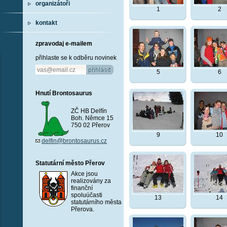
organizátoři
1
2
kontakt
zpravodaj e-mailem
přihlaste se k odběru novinek
5
6
Hnutí Brontosaurus
ZČ HB Delfín
Boh. Němce 15
750 02 Přerov
9
10
delfin@brontosaurus.cz
Statutární město Přerov
Akce jsou
realizovány za
finanční
spoluúčasti
13
14
statutárního města
Přerova.