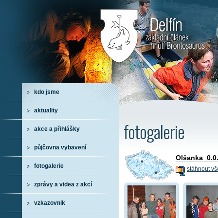
kdo jsme
aktuality
fotogalerie
akce a přihlášky
půjčovna vybavení
Olšanka 0.0.
fotogalerie
stáhnout vš
zprávy a videa z akcí
vzkazovnik