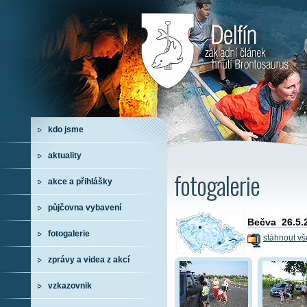
kdo jsme
aktuality
fotogalerie
akce a přihlášky
půjčovna vybavení
Bečva 26.5.2
fotogalerie
stáhnout vš
zprávy a videa z akcí
vzkazovnik