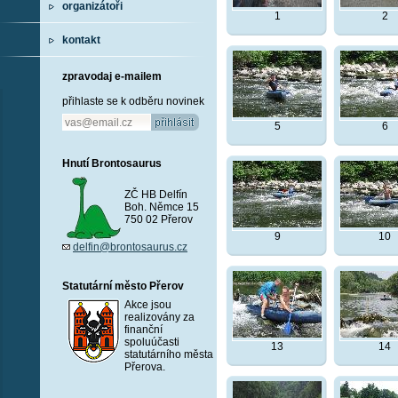
organizátoři
1
2
kontakt
zpravodaj e-mailem
přihlaste se k odběru novinek
5
6
Hnutí Brontosaurus
ZČ HB Delfín
Boh. Němce 15
750 02 Přerov
9
10
delfin@brontosaurus.cz
Statutární město Přerov
Akce jsou
realizovány za
finanční
spoluúčasti
13
14
statutárního města
Přerova.