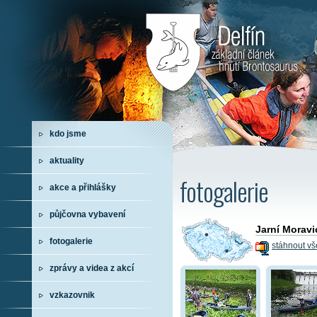
kdo jsme
aktuality
fotogalerie
akce a přihlášky
půjčovna vybavení
Jarní Moravic
fotogalerie
stáhnout vš
zprávy a videa z akcí
vzkazovnik