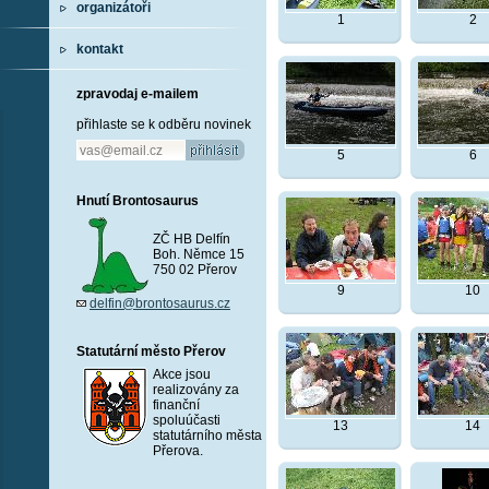
organizátoři
1
2
kontakt
zpravodaj e-mailem
přihlaste se k odběru novinek
5
6
Hnutí Brontosaurus
ZČ HB Delfín
Boh. Němce 15
750 02 Přerov
9
10
delfin@brontosaurus.cz
Statutární město Přerov
Akce jsou
realizovány za
finanční
spoluúčasti
13
14
statutárního města
Přerova.