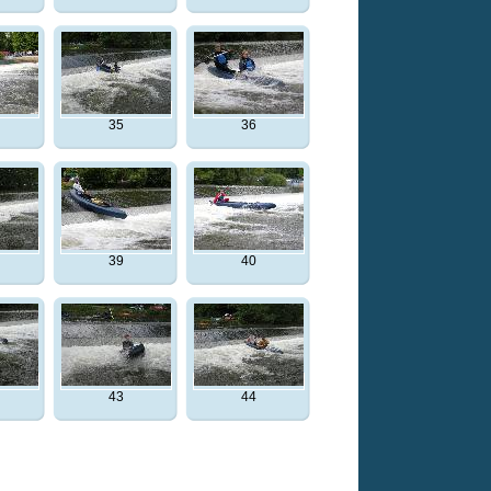
35
36
39
40
43
44