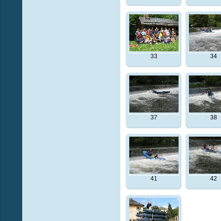
33
34
37
38
41
42